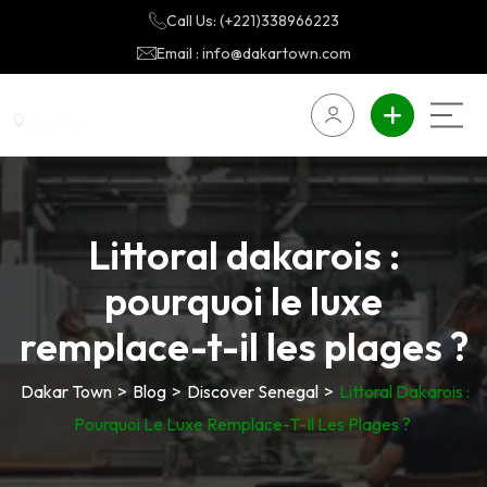
Call Us: (+221)338966223
Email : info@dakartown.com
Littoral dakarois :
pourquoi le luxe
remplace-t-il les plages ?
Dakar Town
>
Blog
>
Discover Senegal
>
Littoral Dakarois :
Pourquoi Le Luxe Remplace-T-Il Les Plages ?