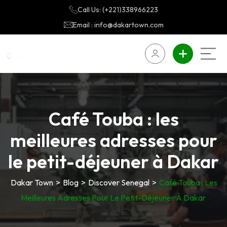
Call Us: (+221)338966223
Email : info@dakartown.com
Café Touba : les
meilleures adresses pour
le petit-déjeuner à Dakar
Dakar Town
>
Blog
>
Discover Senegal
>
Café Touba : Les
Meilleures Adresses Pour Le Petit-Déjeuner À Dakar